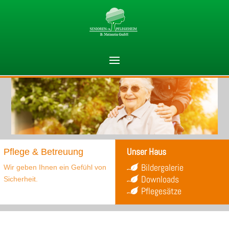
Unser Haus
Pflege & Betreuung
Bildergalerie
Wir geben Ihnen ein Gefühl von
Downloads
Sicherheit.
Pflegesätze